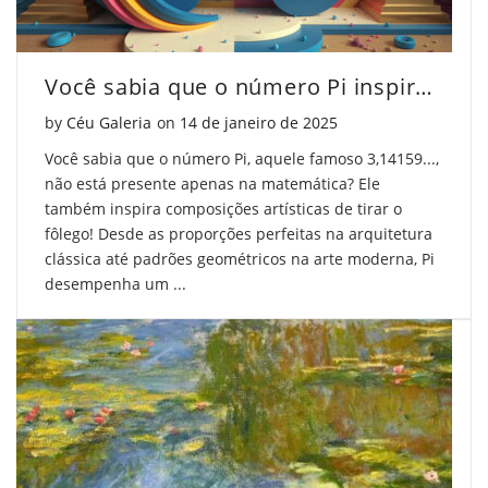
Você sabia que o número Pi inspira obras de arte incríveis?
Posted on
by
Céu Galeria
on
14 de janeiro de 2025
Você sabia que o número Pi, aquele famoso 3,14159...,
não está presente apenas na matemática? Ele
também inspira composições artísticas de tirar o
fôlego! Desde as proporções perfeitas na arquitetura
clássica até padrões geométricos na arte moderna, Pi
desempenha um ...