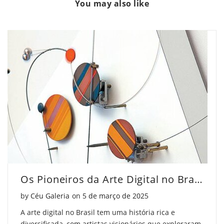
You may also like
do
Influência
do
Cubismo
do
Cubismo
na
Cubismo
na
Arte
na
Arte
Moderna"
Arte
Moderna"
on
Moderna"
on
Facebook
on
Pinterest
Twitter
Os Pioneiros da Arte Digital no Brasil que Você Deve Conhecer
Posted on
by
Céu Galeria
on
5 de março de 2025
A arte digital no Brasil tem uma história rica e
diversificada, com artistas visionários que exploraram