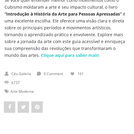
Se você quer entender melhor como movimentos como o
Cubismo moldaram a arte e seu impacto cultural, o livro
“Introdução à História da Arte para Pessoas Apressadas”
é
uma excelente escolha. Ele oferece uma visão clara e direta
sobre os principais períodos e movimentos artísticos,
tornando o aprendizado prático e envolvente. Explore mais
sobre a jornada da arte com este guia acessível e enriqueça
sua compreensão das revoluções que transformaram o
mundo das artes.
Clique aqui para saber mais!
Céu Galeria
0 Comment
161
6737
Arte Moderna
Share
Post
Pin
"A
status
"A
Influência
"A
Influência