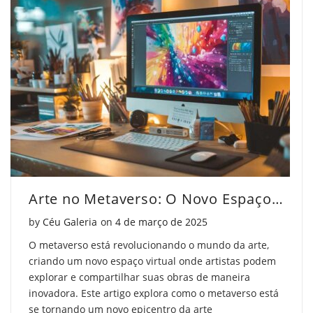
o
Transforma
o
Mundo
o
Mundo
da
Mundo
da
Arte"
da
Arte"
on
Arte"
on
Facebook
on
Pinterest
Twitter
Arte no Metaverso: O Novo Espaço Criativo
Posted on
by
Céu Galeria
on
4 de março de 2025
O metaverso está revolucionando o mundo da arte,
criando um novo espaço virtual onde artistas podem
explorar e compartilhar suas obras de maneira
inovadora. Este artigo explora como o metaverso está
se tornando um novo epicentro da arte