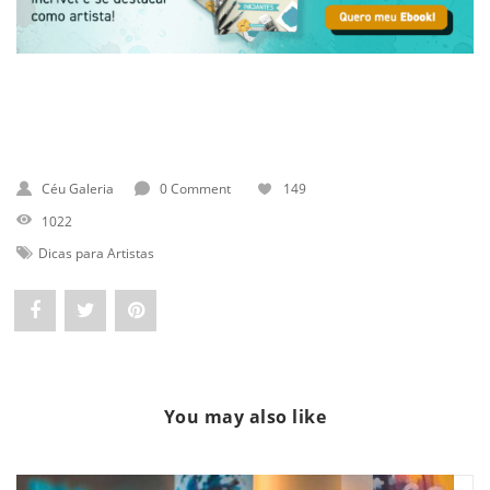
Céu Galeria
0 Comment
149
1022
Dicas para Artistas
Share
Post
Pin
"Como
status
"Como
a
"Como
a
You may also like
Criatividade
a
Criatividade
Transforma
Criatividade
Transforma