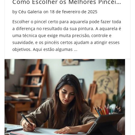
Como Escolher os Melhores Pincéis para Aquarela
Posted on
by
Céu Galeria
on
18 de fevereiro de 2025
Escolher o pincel certo para aquarela pode fazer toda
a diferença no resultado da sua pintura. A aquarela é
uma técnica que exige muita precisão, controle e
suavidade, e os pincéis certos ajudam a atingir esses
objetivos. Aqui estão algumas ...