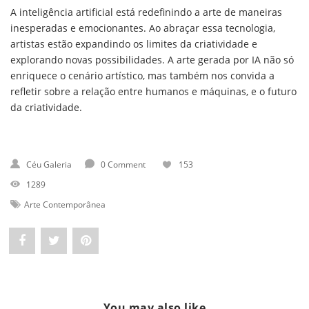
A inteligência artificial está redefinindo a arte de maneiras
inesperadas e emocionantes. Ao abraçar essa tecnologia,
artistas estão expandindo os limites da criatividade e
explorando novas possibilidades. A arte gerada por IA não só
enriquece o cenário artístico, mas também nos convida a
refletir sobre a relação entre humanos e máquinas, e o futuro
da criatividade.
Céu Galeria
0 Comment
153
1289
Arte Contemporânea
Share
Post
Pin
"Como
status
"Como
a
"Como
a
You may also like