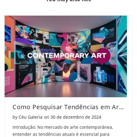
Inteligência
a
Inteligência
Artificial
Inteligência
Artificial
Está
Artificial
Está
Transformando
Está
Transformando
a
Transformando
a
Arte"
a
Arte"
on
Arte"
on
Facebook
on
Pinterest
Twitter
Como Pesquisar Tendências em Arte Contemporânea
Posted on
by
Céu Galeria
on
30 de dezembro de 2024
Introdução: No mercado de arte contemporânea,
entender as tendências atuais é essencial para