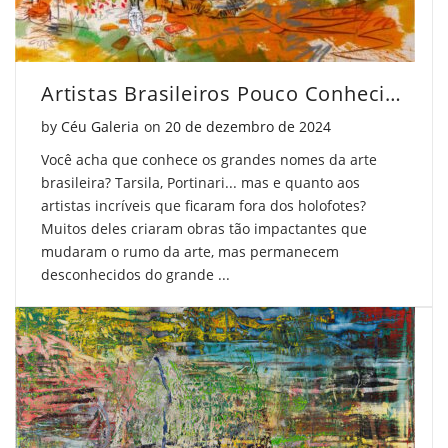
Artistas Brasileiros Pouco Conhecidos Que Você Deve Conhecer
Posted on
by
Céu Galeria
on
20 de dezembro de 2024
Você acha que conhece os grandes nomes da arte
brasileira? Tarsila, Portinari... mas e quanto aos
artistas incríveis que ficaram fora dos holofotes?
Muitos deles criaram obras tão impactantes que
mudaram o rumo da arte, mas permanecem
desconhecidos do grande ...