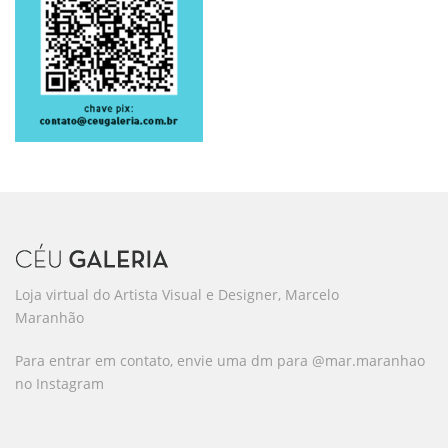
Loja virtual do Artista Visual e Designer, Marcelo
Maranhão
Para entrar em contato, envie uma dm para @mar.maranhao
no Instagram