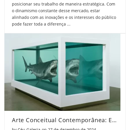
posicionar seu trabalho de maneira estratégica. Com
o dinamismo constante desse mercado, estar
alinhado com as inovações e os interesses do público
pode fazer toda a diferença ...
Arte Conceitual Contemporânea: Entenda o Movimento
Posted on
by
Céu Galeria
on
27 de dezembro de 2024