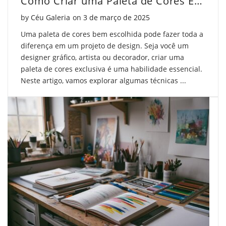
Como Criar uma Paleta de Cores Exclusiva
Posted on
by
Céu Galeria
on
3 de março de 2025
Uma paleta de cores bem escolhida pode fazer toda a
diferença em um projeto de design. Seja você um
designer gráfico, artista ou decorador, criar uma
paleta de cores exclusiva é uma habilidade essencial.
Neste artigo, vamos explorar algumas técnicas ...