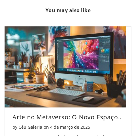
um
"Construindo
um
You may also like
Portfólio
um
Portfólio
de
Portfólio
de
Arte
de
Arte
Profissional"
Arte
Profissional"
on
Profissional"
on
Facebook
on
Pinterest
Twitter
Arte no Metaverso: O Novo Espaço Criativo
Posted on
by
Céu Galeria
on
4 de março de 2025