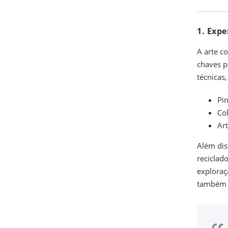
1. Expe
A arte c
chaves pa
técnicas
Pin
Co
Art
Além dis
reciclad
exploraç
também a