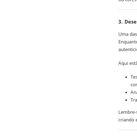
3. Dese
Uma das 
Enquanto
autentic
Aqui est
Tes
con
An
Tr
Lembre-s
criando 