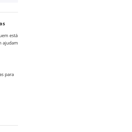
as
quem está
ém ajudam
as para