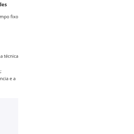
des
empo fixo
a técnica
;
ncia e a