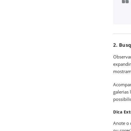
2. Bus
Observar
expandir
mostram 
Acompanh
galerias
possibili
Dica Ext
Anote o 
ou cores