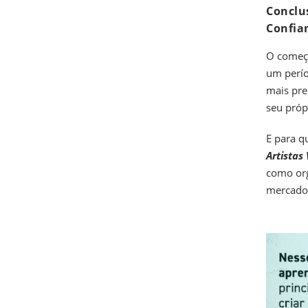
Conclu
Confia
O começo
um perío
mais pre
seu própr
E para q
Artistas 
como org
mercado.