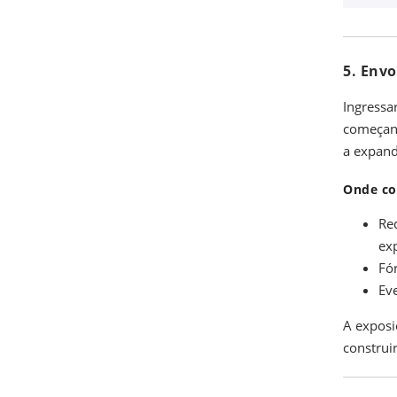
5. Env
Ingressa
começand
a expand
Onde co
Re
exp
Fó
Eve
A exposi
construir