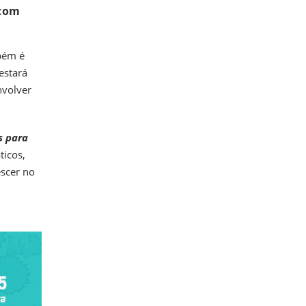
 com
bém é
estará
nvolver
s para
ticos,
escer no