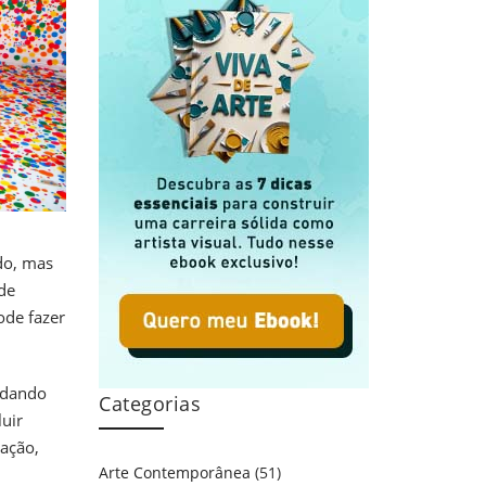
do, mas
de
ode fazer
á dando
Categorias
uir
ação,
Arte Contemporânea
(51)