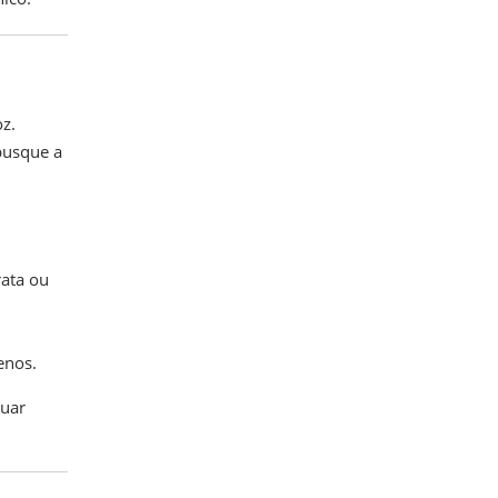
oz.
 busque a
rata ou
enos.
nuar