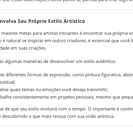
nvolva Seu Próprio Estilo Artístico
maiores metas para artistas iniciantes é encontrar sua própria v
 é natural se inspirar em outros criadores, é essencial que você
idade em suas criações.
ão algumas maneiras de desenvolver um estilo autêntico:
te diferentes formas de expressão, como pintura figurativa, abst
ceitual;
alise quais temas ou emoções você deseja transmitir;
abalhe consistentemente em projetos pessoais, mesmo que pequ
e de que seu estilo evoluirá com o tempo. O importante é conti
e descobrindo o que mais ressoa com sua visão artística.