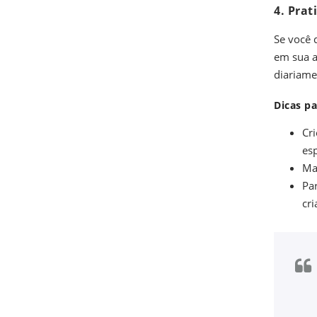
4. Pra
Se você 
em sua a
diariame
Dicas pa
Cr
es
Ma
Par
cri