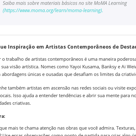
Saiba mais sobre materiais básicos no site MoMA Learning
(
https://www.moma.org/learn/moma-learning
).
que Inspiração em Artistas Contemporâneos de Dest
 o trabalho de artistas contemporâneos é uma maneira poderos
 sua visão artística. Nomes como Yayoi Kusama, Banksy e Ai Wei
abordagens únicas e ousadas que desafiam os limites da criativ
e também artistas em ascensão nas redes sociais ou visite expo
 locais. Isso ajuda a entender tendências e abrir sua mente para n
dades criativas.
ra:
que mais te chama atenção nas obras que você admira. Texturas
? Use essas observações como ponto de partida para criar algo ún