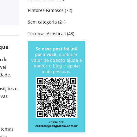
Pintores Famosos
(72)
Sem categoria
(21)
Técnicas Artísticas
(43)
aque
a de
wei
idade.
sições e
ovas
, temas
ico.