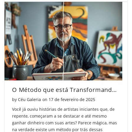
O Método que está Transformando Artistas Iniciantes em Profissionais
Posted on
by
Céu Galeria
on
17 de fevereiro de 2025
Você já ouviu histórias de artistas iniciantes que, de
repente, começaram a se destacar e até mesmo
ganhar dinheiro com suas artes? Parece mágica, mas
na verdade existe um método por trás dessas