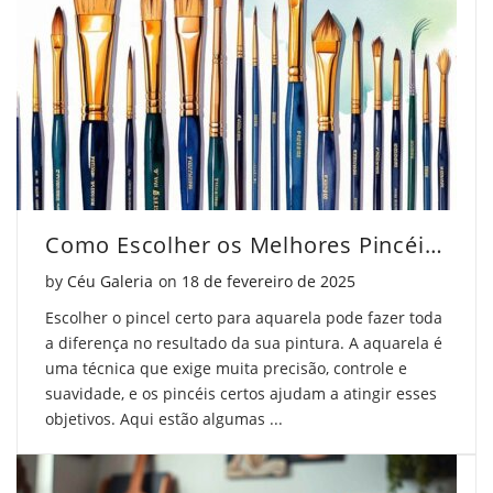
Como Escolher os Melhores Pincéis para Aquarela
Posted on
by
Céu Galeria
on
18 de fevereiro de 2025
Escolher o pincel certo para aquarela pode fazer toda
a diferença no resultado da sua pintura. A aquarela é
uma técnica que exige muita precisão, controle e
suavidade, e os pincéis certos ajudam a atingir esses
objetivos. Aqui estão algumas ...