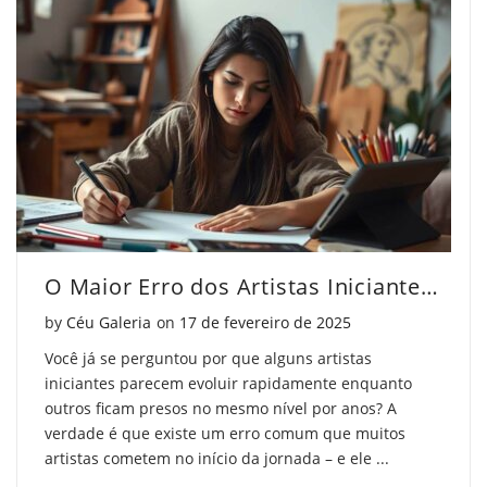
O Maior Erro dos Artistas Iniciantes (e Como Evitar)
Posted on
by
Céu Galeria
on
17 de fevereiro de 2025
Você já se perguntou por que alguns artistas
iniciantes parecem evoluir rapidamente enquanto
outros ficam presos no mesmo nível por anos? A
verdade é que existe um erro comum que muitos
artistas cometem no início da jornada – e ele ...