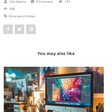
Céu Galeria
0 Comment
147
908
Dicas para Artistas
Share
Post
Pin
"Os
status
"Os
Benefícios
"Os
Benefícios
You may also like
do
Benefícios
do
Diário
do
Diário
Visual
Diário
Visual
para
Visual
para
Artistas"
para
Artistas"
on
Artistas"
on