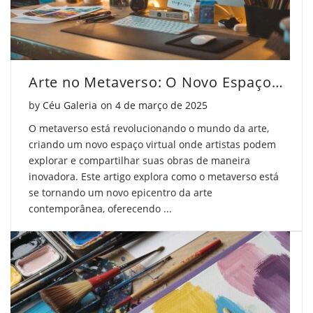
Facebook
on
Pinterest
Twitter
Arte no Metaverso: O Novo Espaço Criativo
Posted on
by
Céu Galeria
on
4 de março de 2025
O metaverso está revolucionando o mundo da arte,
criando um novo espaço virtual onde artistas podem
explorar e compartilhar suas obras de maneira
inovadora. Este artigo explora como o metaverso está
se tornando um novo epicentro da arte
contemporânea, oferecendo ...