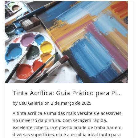
Criar
Como
Criar
Arte
Criar
Arte
com
Arte
com
Estêncil"
com
Estêncil"
on
Estêncil"
on
Facebook
on
Pinterest
Twitter
Tinta Acrílica: Guia Prático para Pintores
Posted on
by
Céu Galeria
on
2 de março de 2025
A tinta acrílica é uma das mais versáteis e acessíveis
no universo da pintura. Com secagem rápida,
excelente cobertura e possibilidade de trabalhar em
diversas superfícies, ela é a escolha ideal tanto para