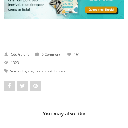
Céu Galeria
0 Comment
161
1323
,
Sem categoria
Técnicas Artísticas
Share
Post
Pin
"Stencil
status
"Stencil
Art:
"Stencil
Art:
You may also like
Como
Art:
Como