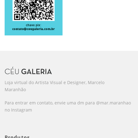
Loja virtual do Artista Visual e Designer, Marcelo
Maranhão
Para entrar em contato, envie uma dm para @mar.maranhao
no Instagram
Produtos