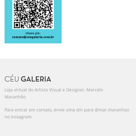
Loja virtual do Artista Visual e Designer, Marcelo
Maranhão
Para entrar em contato, envie uma dm para @mar.maranhao
no Instagram