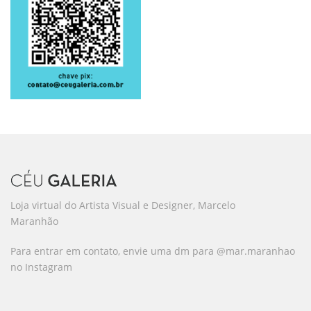
Loja virtual do Artista Visual e Designer, Marcelo
Maranhão
Para entrar em contato, envie uma dm para @mar.maranhao
no Instagram