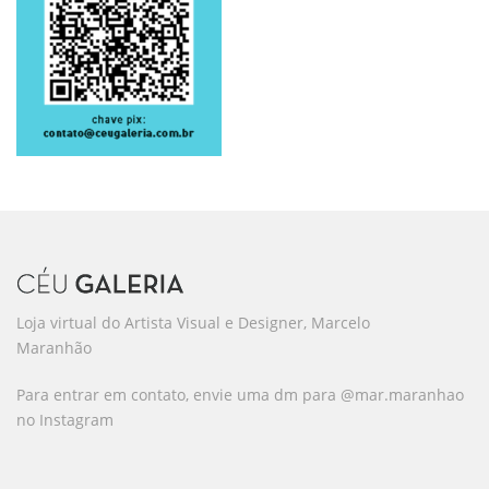
Loja virtual do Artista Visual e Designer, Marcelo
Maranhão
Para entrar em contato, envie uma dm para @mar.maranhao
no Instagram