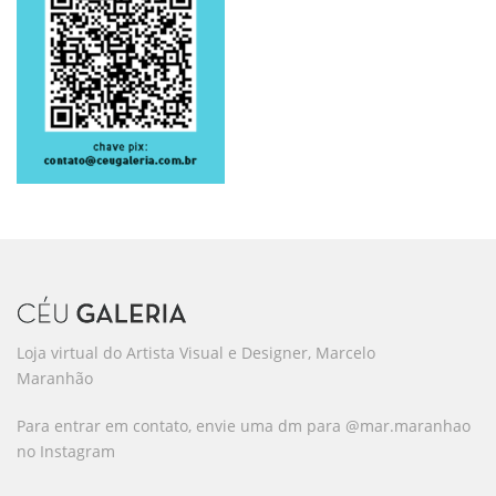
Loja virtual do Artista Visual e Designer, Marcelo
Maranhão
Para entrar em contato, envie uma dm para @mar.maranhao
no Instagram