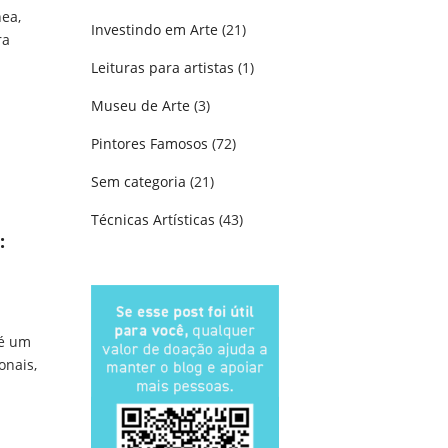
ea,
Investindo em Arte
(21)
ra
Leituras para artistas
(1)
Museu de Arte
(3)
m Arte Contemporânea
Pintores Famosos
(72)
Sem categoria
(21)
Técnicas Artísticas
(43)
:
 é um
onais,
a: Entenda o Movimento