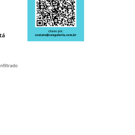
tá
infiltrado
Está Transformando a Arte