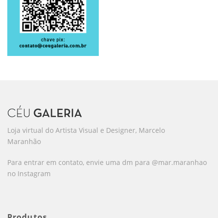
Loja virtual do Artista Visual e Designer, Marcelo
Maranhão
Para entrar em contato, envie uma dm para @mar.maranhao
no Instagram
Produtos