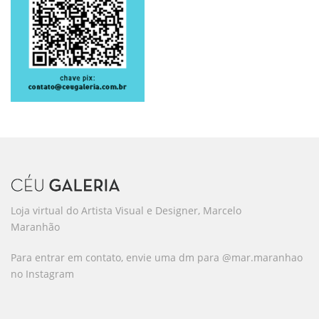
Loja virtual do Artista Visual e Designer, Marcelo
Maranhão
Para entrar em contato, envie uma dm para @mar.maranhao
no Instagram