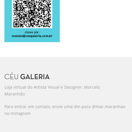
Loja virtual do Artista Visual e Designer, Marcelo
Maranhão
Para entrar em contato, envie uma dm para @mar.maranhao
no Instagram