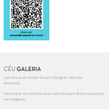
Loja virtual do Artista Visual e Designer, Marcelo
Maranhão
Para entrar em contato, envie uma dm para @mar.maranhao
no Instagram