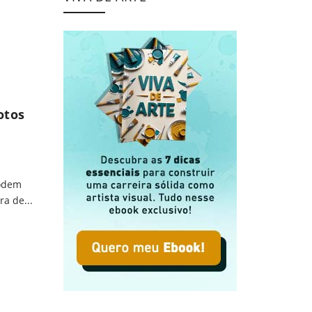
ibilidades Criativas
otos
podem
a de...
Fotos de Arte