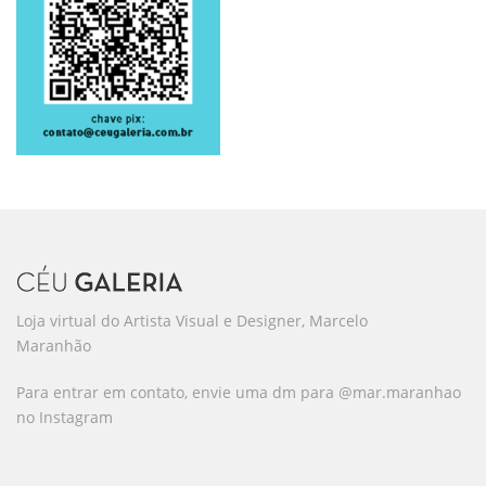
Loja virtual do Artista Visual e Designer, Marcelo
Maranhão
Para entrar em contato, envie uma dm para @mar.maranhao
no Instagram