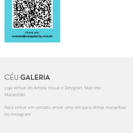
Loja virtual do Artista Visual e Designer, Marcelo
Maranhão
Para entrar em contato, envie uma dm para @mar.maranhao
no Instagram