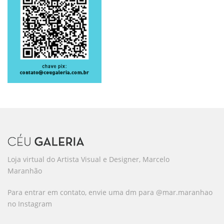
Loja virtual do Artista Visual e Designer, Marcelo
Maranhão
Para entrar em contato, envie uma dm para @mar.maranhao
no Instagram