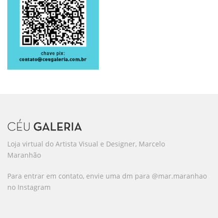
Loja virtual do Artista Visual e Designer, Marcelo
Maranhão
Para entrar em contato, envie uma dm para @mar.maranhao
no Instagram