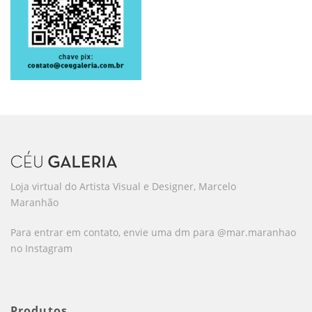
Loja virtual do Artista Visual e Designer, Marcelo
Maranhão
Para entrar em contato, envie uma dm para @mar.maranhao
no Instagram
Produtos