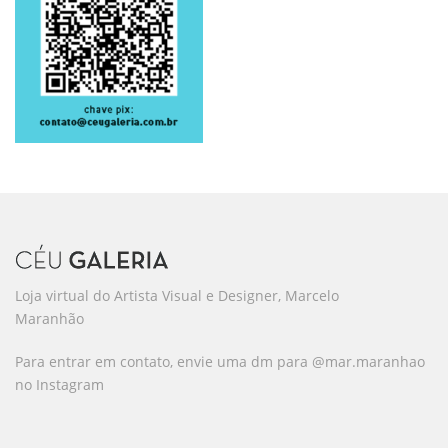
Loja virtual do Artista Visual e Designer, Marcelo
Maranhão
Para entrar em contato, envie uma dm para @mar.maranhao
no Instagram