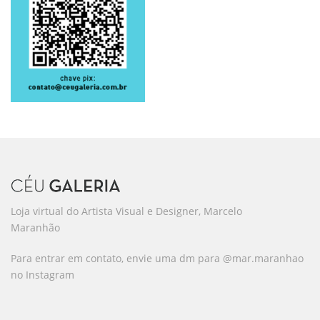
Loja virtual do Artista Visual e Designer, Marcelo
Maranhão
Para entrar em contato, envie uma dm para @mar.maranhao
no Instagram