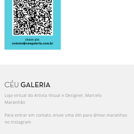
Loja virtual do Artista Visual e Designer, Marcelo
Maranhão
Para entrar em contato, envie uma dm para @mar.maranhao
no Instagram