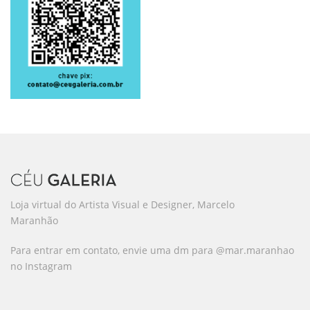
Loja virtual do Artista Visual e Designer, Marcelo
Maranhão
Para entrar em contato, envie uma dm para @mar.maranhao
no Instagram