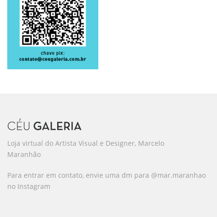
Loja virtual do Artista Visual e Designer, Marcelo
Maranhão
Para entrar em contato, envie uma dm para @mar.maranhao
no Instagram