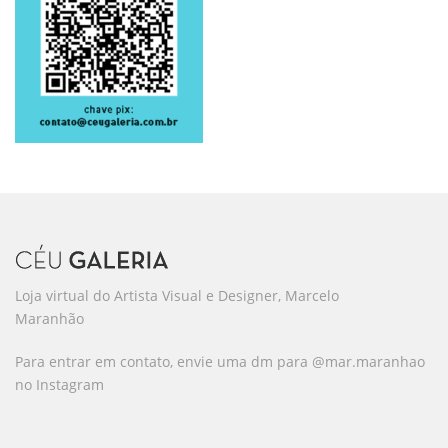
Loja virtual do Artista Visual e Designer, Marcelo
Maranhão
Para entrar em contato, envie uma dm para @mar.maranhao
no Instagram