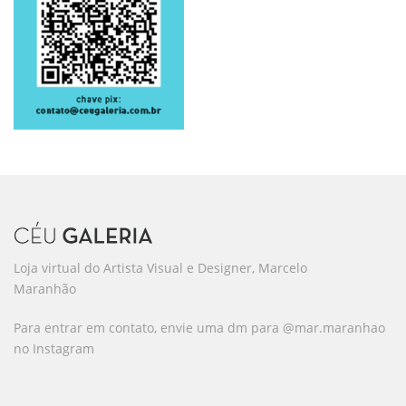
Loja virtual do Artista Visual e Designer, Marcelo
Maranhão
Para entrar em contato, envie uma dm para @mar.maranhao
no Instagram