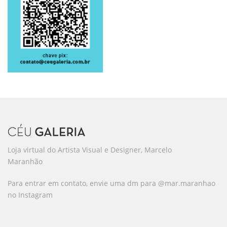
Loja virtual do Artista Visual e Designer, Marcelo
Maranhão
Para entrar em contato, envie uma dm para @mar.maranhao
no Instagram