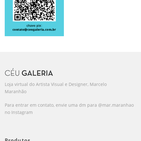
Loja virtual do Artista Visual e Designer, Marcelo
Maranhão
Para entrar em contato, envie uma dm para @mar.maranhao
no Instagram
Produtos