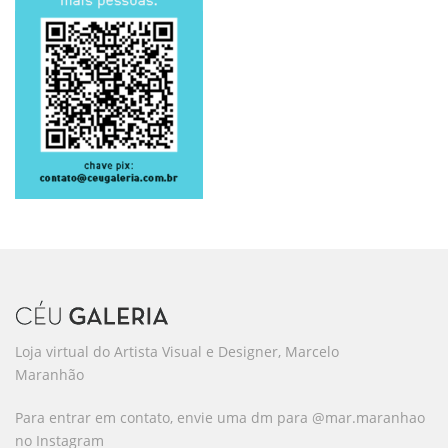
Loja virtual do Artista Visual e Designer, Marcelo
Maranhão
Para entrar em contato, envie uma dm para @mar.maranhao
no Instagram