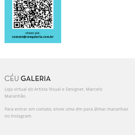
Loja virtual do Artista Visual e Designer, Marcelo
Maranhão
Para entrar em contato, envie uma dm para @mar.maranhao
no Instagram