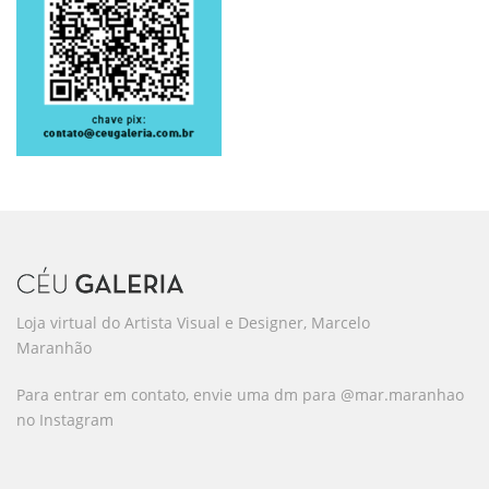
Loja virtual do Artista Visual e Designer, Marcelo
Maranhão
Para entrar em contato, envie uma dm para @mar.maranhao
no Instagram