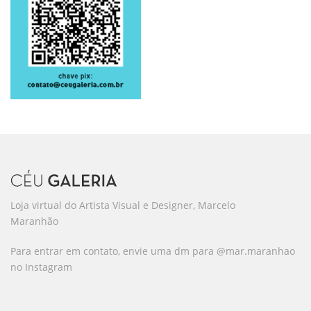
Loja virtual do Artista Visual e Designer, Marcelo
Maranhão
Para entrar em contato, envie uma dm para @mar.maranhao
no Instagram