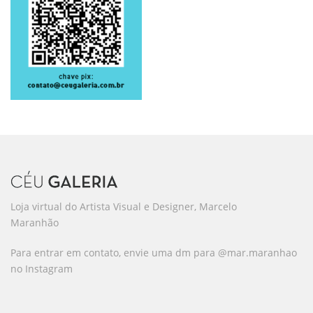
Loja virtual do Artista Visual e Designer, Marcelo
Maranhão
Para entrar em contato, envie uma dm para @mar.maranhao
no Instagram