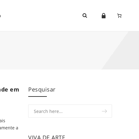
o
dade em
Pesquisar
ais
damente a
VIVA DE ARTE