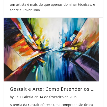
um artista é mais do que apenas dominar técnicas; é
sobre cultivar uma ...
Gestalt e Arte: Como Entender os Princípios Visuais
Posted on
by
Céu Galeria
on
14 de fevereiro de 2025
A teoria da Gestalt oferece uma compreensão única