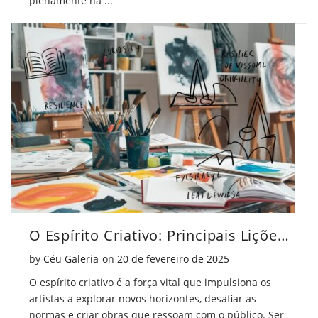
plenamente na ...
O Espírito Criativo: Principais Lições para Artistas
Posted on
by
Céu Galeria
on
20 de fevereiro de 2025
O espírito criativo é a força vital que impulsiona os
artistas a explorar novos horizontes, desafiar as
normas e criar obras que ressoam com o público. Ser