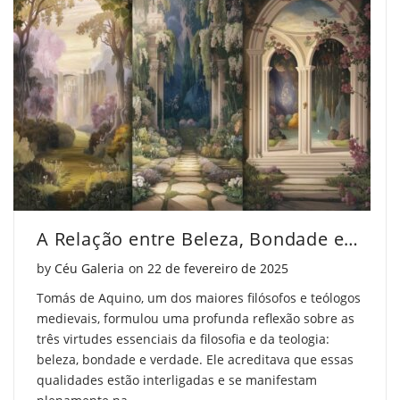
A Relação entre Beleza, Bondade e Verdade em Tomás de Aquino
Posted on
by
Céu Galeria
on
22 de fevereiro de 2025
Tomás de Aquino, um dos maiores filósofos e teólogos
medievais, formulou uma profunda reflexão sobre as
três virtudes essenciais da filosofia e da teologia:
beleza, bondade e verdade. Ele acreditava que essas
qualidades estão interligadas e se manifestam