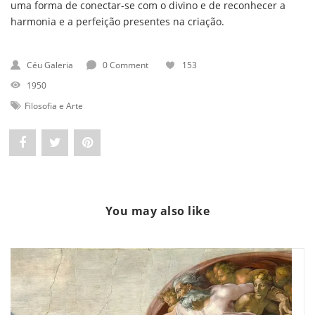
uma forma de conectar-se com o divino e de reconhecer a
harmonia e a perfeição presentes na criação.
Céu Galeria
0 Comment
153
1950
Filosofia e Arte
Share
Post
Pin
"Tomás
status
"Tomás
de
"Tomás
de
You may also like
Aquino:
de
Aquino:
A
Aquino:
A
Beleza
A
Beleza
como
Beleza
como