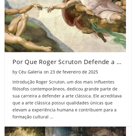
Reflexo
como
Reflexo
do
Reflexo
do
Divino"
do
Divino"
on
Divino"
on
Facebook
on
Pinterest
Por Que Roger Scruton Defende a Arte Clássica?
Twitter
Posted on
by
Céu Galeria
on
23 de fevereiro de 2025
Introdução Roger Scruton, um dos mais influentes
filósofos contemporâneos, dedicou grande parte de
sua carreira a defender a arte clássica. Ele acreditava
que a arte clássica possui qualidades únicas que
elevam a experiência humana e contribuem para a
formação cultural ...