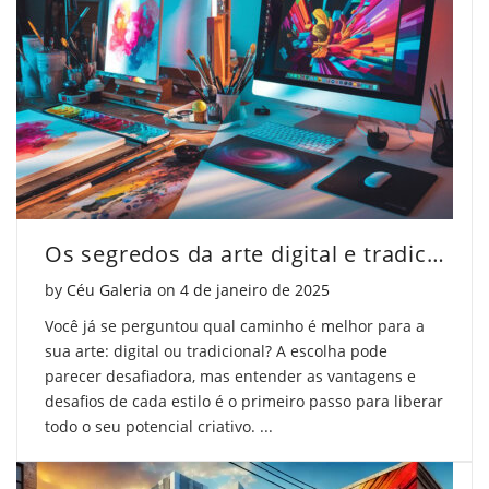
artísticas"
contribuições
artísticas"
on
artísticas"
on
Facebook
on
Pinterest
Twitter
Os segredos da arte digital e tradicional que só artistas experientes conhecem
Posted on
by
Céu Galeria
on
4 de janeiro de 2025
Você já se perguntou qual caminho é melhor para a
sua arte: digital ou tradicional? A escolha pode
parecer desafiadora, mas entender as vantagens e
desafios de cada estilo é o primeiro passo para liberar
todo o seu potencial criativo. ...