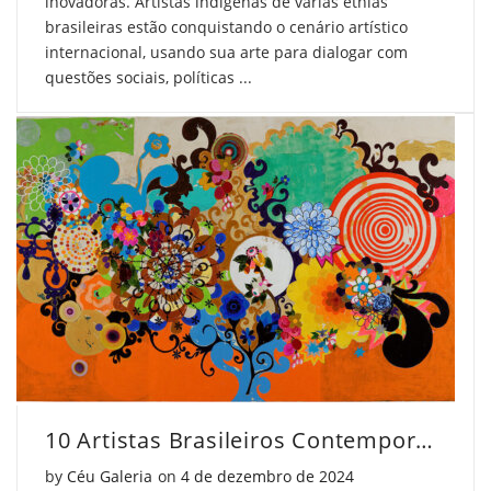
inovadoras. Artistas indígenas de várias etnias
brasileiras estão conquistando o cenário artístico
internacional, usando sua arte para dialogar com
questões sociais, políticas ...
10 Artistas Brasileiros Contemporâneos que Você Precisa Conhecer
Posted on
by
Céu Galeria
on
4 de dezembro de 2024