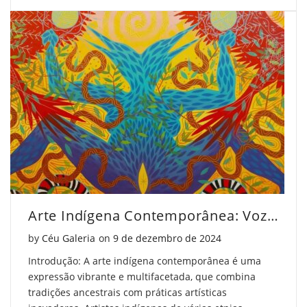
Arte Indígena Contemporânea: Vozes e Expressões Únicas
Posted on
by
Céu Galeria
on
9 de dezembro de 2024
Introdução: A arte indígena contemporânea é uma
expressão vibrante e multifacetada, que combina
tradições ancestrais com práticas artísticas