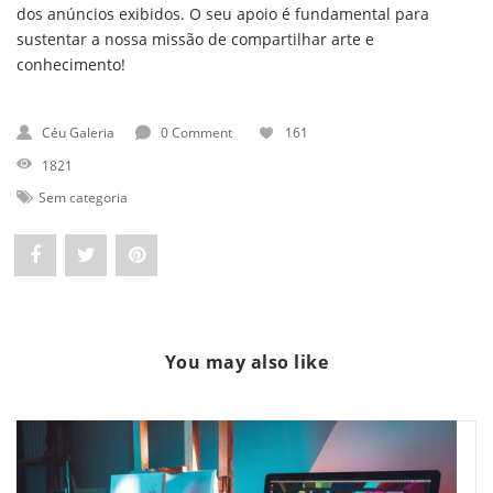
dos anúncios exibidos. O seu apoio é fundamental para
sustentar a nossa missão de compartilhar arte e
conhecimento!
Céu Galeria
0 Comment
161
1821
Sem categoria
Share
Post
Pin
"Victor
status
"Victor
Brecheret:
"Victor
Brecheret:
You may also like
Celebrando
Brecheret:
Celebrando
suas
Celebrando
suas
contribuições
suas
contribuições