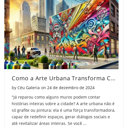
Como a Arte Urbana Transforma Cidades e Comunidades
Posted on
by
Céu Galeria
on
24 de dezembro de 2024
"Já reparou como alguns muros podem contar
histórias inteiras sobre a cidade? A arte urbana não é
só grafite ou pintura; ela é uma força transformadora,
capaz de redefinir espaços, gerar diálogos sociais e
até revitalizar áreas inteiras. Se você ...