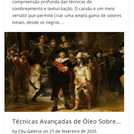
compreensão profunda das técnicas de
sombreamento e texturização. O carvão é um meio
versátil que permite criar uma ampla gama de valores
tonais, desde os negros ...
Técnicas Avançadas de Óleo Sobre Tela para Artistas
Posted on
by
Céu Galeria
on
27 de fevereiro de 2025