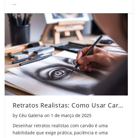
...
Retratos Realistas: Como Usar Carvão de Forma Profissional
Posted on
by
Céu Galeria
on
1 de março de 2025
Desenhar retratos realistas com carvão é uma
habilidade que exige prática, paciência e uma