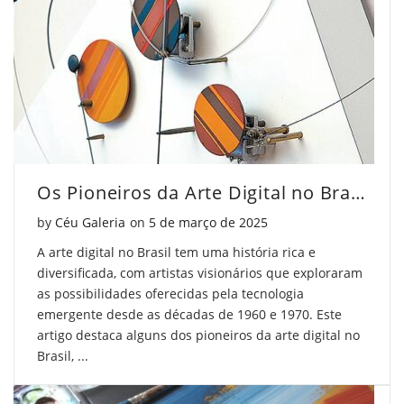
inspira
Pi
inspira
obras
inspira
obras
de
obras
de
arte
de
arte
incríveis?"
arte
incríveis?"
Os Pioneiros da Arte Digital no Brasil que Você Deve Conhecer
on
incríveis?"
on
Posted on
by
Céu Galeria
on
5 de março de 2025
Facebook
on
Pinterest
A arte digital no Brasil tem uma história rica e
Twitter
diversificada, com artistas visionários que exploraram
as possibilidades oferecidas pela tecnologia
emergente desde as décadas de 1960 e 1970. Este
artigo destaca alguns dos pioneiros da arte digital no
Brasil, ...