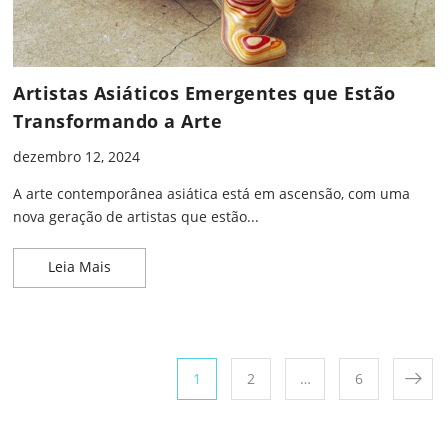
Artistas Asiáticos Emergentes que Estão
Transformando a Arte
dezembro 12, 2024
A arte contemporânea asiática está em ascensão, com uma
nova geração de artistas que estão...
Artistas Asiáticos Emergentes que Estão Transfor
Leia Mais
Paginação de posts
Page
Page
Page
1
2
…
6