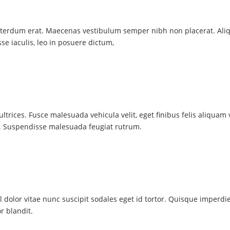
interdum erat. Maecenas vestibulum semper nibh non placerat. Al
e iaculis, leo in posuere dictum,
ultrices. Fusce malesuada vehicula velit, eget finibus felis aliquam 
ex. Suspendisse malesuada feugiat rutrum.
l dolor vitae nunc suscipit sodales eget id tortor. Quisque imperdie
r blandit.