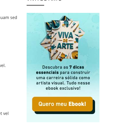
iquam sed
vel.
t vel