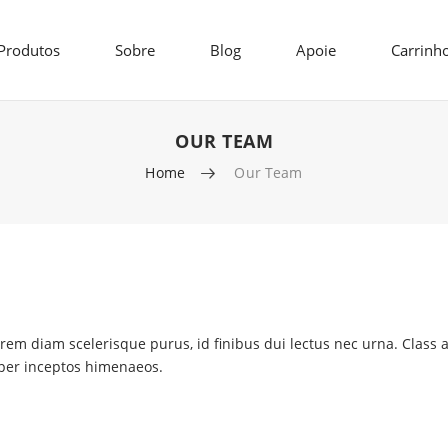
Produtos
Sobre
Blog
Apoie
Carrinh
OUR TEAM
Home
Our Team
orem diam scelerisque purus, id finibus dui lectus nec urna. Class 
, per inceptos himenaeos.