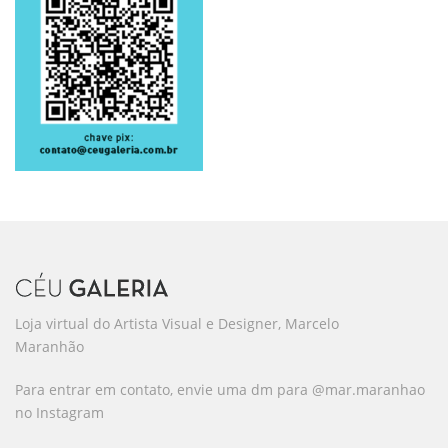
Loja virtual do Artista Visual e Designer, Marcelo
Maranhão
Para entrar em contato, envie uma dm para @mar.maranhao
no Instagram