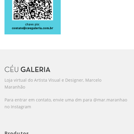
Loja virtual do Artista Visual e Designer, Marcelo
Maranhão
Para entrar em contato, envie uma dm para @mar.maranhao
no Instagram
Produtos