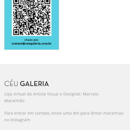
Loja virtual do Artista Visual e Designer, Marcelo
Maranhão
Para entrar em contato, envie uma dm para @mar.maranhao
no Instagram