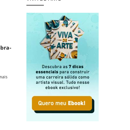
 tragédia ao triunfo
obra-
mais
 obra-prima de Picasso