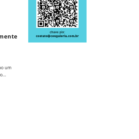
 mente
mo um
...
a mente de um gênio