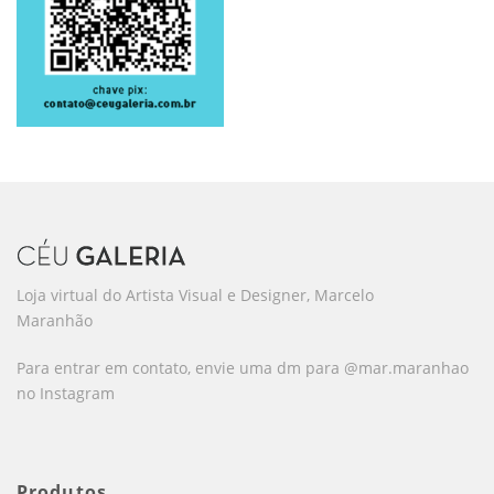
Loja virtual do Artista Visual e Designer, Marcelo
Maranhão
Para entrar em contato, envie uma dm para @mar.maranhao
no Instagram
Produtos