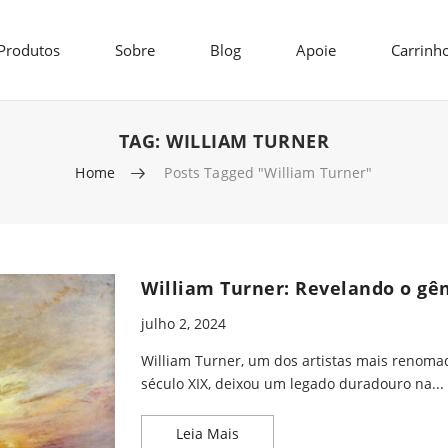
Produtos
Sobre
Blog
Apoie
Carrinh
TAG:
WILLIAM TURNER
Home
Posts Tagged "William Turner"
William Turner: Revelando o gê
julho 2, 2024
William Turner, um dos artistas mais renoma
século XIX, deixou um legado duradouro na...
William Turner: Revelando o gê
Leia Mais