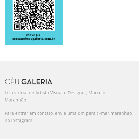
Loja virtual do Artista Visual e Designer, Marcelo
Maranhão
Para entrar em contato, envie uma dm para @mar.maranhao
no Instagram