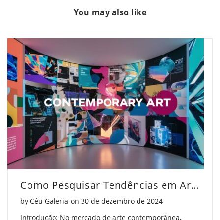
Maiores
"As
Maiores
You may also like
Exposições
Maiores
Exposições
de
Exposições
de
Arte
de
Arte
Contemporânea
Arte
Contemporânea
de
Contemporânea
de
2024"
de
2024"
on
2024"
on
Facebook
on
Pinterest
Twitter
Como Pesquisar Tendências em Arte Contemporânea
Posted on
by
Céu Galeria
on
30 de dezembro de 2024
Introdução: No mercado de arte contemporânea,