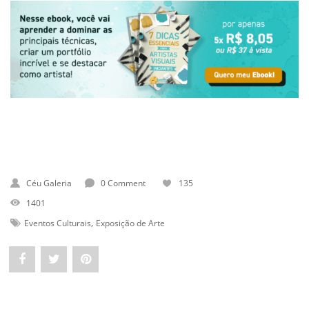
Céu Galeria
0 Comment
135
1401
,
Eventos Culturais
Exposição de Arte
Share
Post
Pin
"As
status
"As